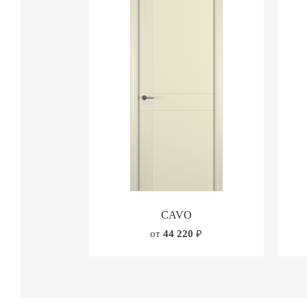
CAVO
от
44 220
₽