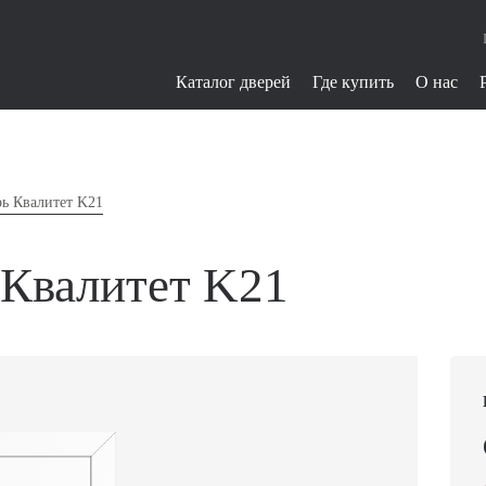
Каталог дверей
Где купить
О нас
ь Квалитет K21
 Квалитет K21