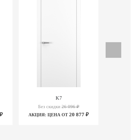
K7
Без скидки
26 096
₽
Без ск
₽
20 877
₽
АКЦИЯ: ЦЕНА ОТ
АКЦИЯ: Ц